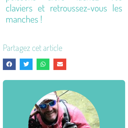
claviers et retroussez-vous les
manches !
Partagez cet article