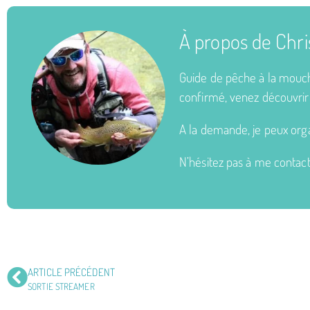
À propos de Chr
Guide de pêche à la mouch
confirmé, venez découvrir 
A la demande, je peux orga
N’hésitez pas à me contac
ARTICLE PRÉCÉDENT
SORTIE STREAMER